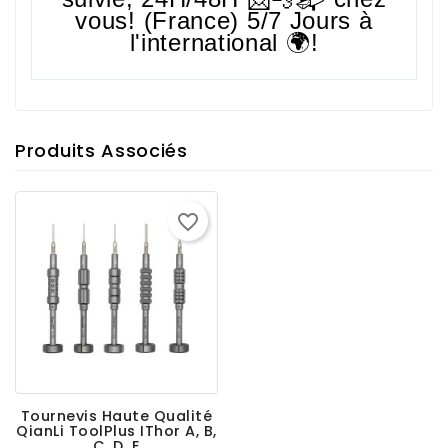
vous! (France) 5/7 Jours à
l'international 🌍!
Produits Associés
favorite_border
Tournevis Haute Qualité
QianLi ToolPlus IThor A, B,
C, D, E