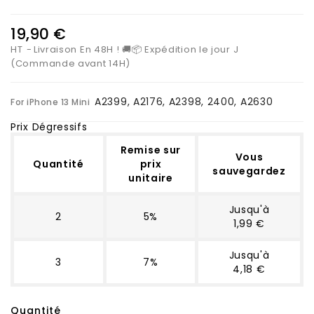
19,90 €
HT
Livraison En 48H ! 🚚📦 Expédition le jour J
(Commande avant 14H)
A2399, A2176, A2398, 2400, A2630
For iPhone 13 Mini
Prix Dégressifs
Remise sur
Vous
Quantité
prix
sauvegardez
unitaire
Jusqu'à
2
5%
1,99 €
Jusqu'à
3
7%
4,18 €
Quantité