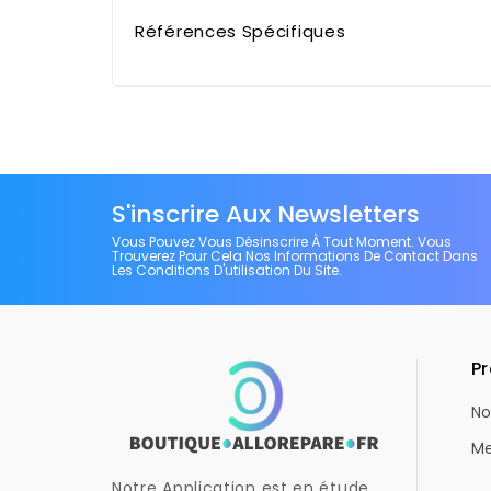
Références Spécifiques
S'inscrire Aux Newsletters
Vous Pouvez Vous Désinscrire À Tout Moment. Vous
Trouverez Pour Cela Nos Informations De Contact Dans
Les Conditions D'utilisation Du Site.
Pr
No
Me
Notre Application est en étude