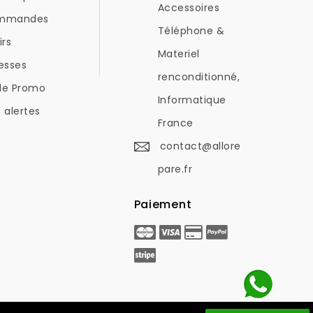
Accessoires
mmandes
Téléphone &
irs
Materiel
esses
renconditionné,
de Promo
Informatique
 alertes
France
contact@allore
pare.fr
Paiement