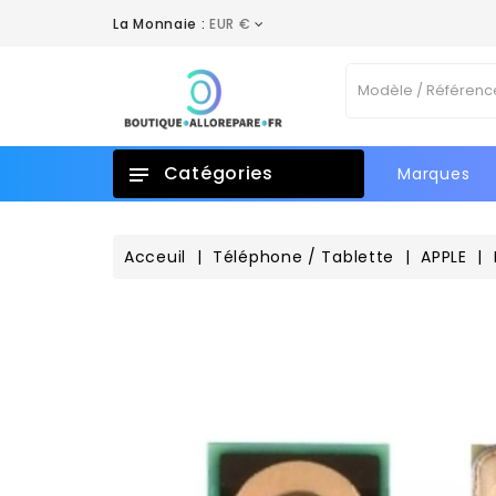
La Monnaie :
EUR €
A
C
C
Vo
add_circle_outline
No
d'e
Catégories
Marques
Acceuil
Téléphone / Tablette
APPLE