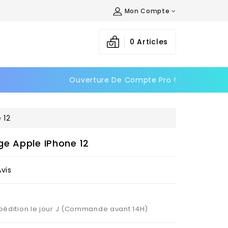
Mon Compte
×
×
×
0
Articles
Ouverture De Compte Pro !
n
s
 12
e Apple IPhone 12
Avis
Expédition le jour J (Commande avant 14H)