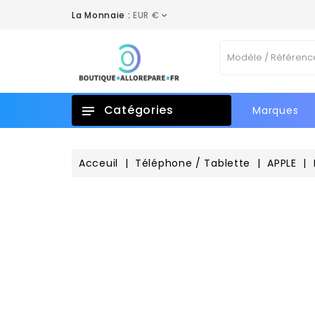
La Monnaie :
EUR €
A
C
C
Vo
add_circle_outline
No
d'e
Catégories
Marques
Acceuil
Téléphone / Tablette
APPLE