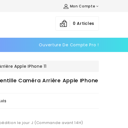
Mon Compte
×
×
×
0
Articles
Ouverture De Compte Pro !
n
s
rrière Apple IPhone 11
Lentille Caméra Arrière Apple IPhone
Avis
Expédition le jour J (Commande avant 14H)