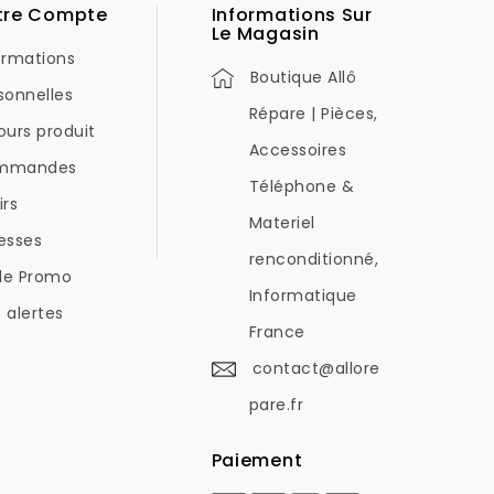
tre Compte
Informations Sur
Le Magasin
ormations
Boutique Allô
sonnelles
Répare | Pièces,
ours produit
Accessoires
mmandes
Téléphone &
irs
Materiel
esses
renconditionné,
de Promo
Informatique
 alertes
France
contact@allore
pare.fr
Paiement