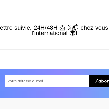
lettre suivie,
24H/48H
📩💨📬 chez vous!
l'international 🌍!