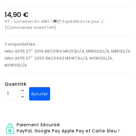
14,90 €
HT
Livraison En 48H ! 🚚📦 Expédition le jour J
(Commande avant 14H)
Compatibilités
iMac A2115 27"
2019
EMC3194
MRQY2LL/A, MRR022LL/A, MRR12LL/A
iMac A2115 27"
2020
EMC3442
MXWT2LL/A, MXWU2LL/A,
MXWV2LL/A
Quantité
Ajouter
Paiement Sécurisé
PayPal, Google Pay Apple Pay et Carte bleu !