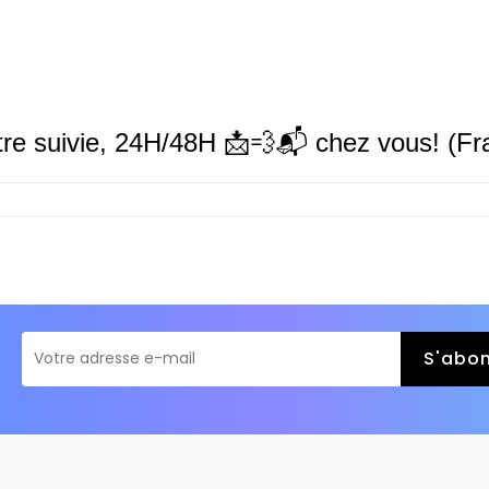
tre suivie,
24H/48H
📩💨📬 chez vous! (Fra