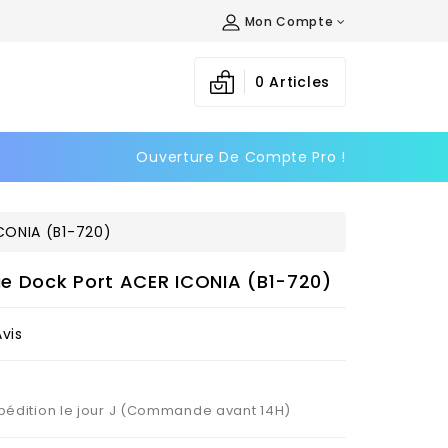
Mon Compte
×
×
×
0
Articles
Ouverture De Compte Pro !
n
s
CONIA (B1-720)
e Dock Port ACER ICONIA (B1-720)
Avis
Expédition le jour J (Commande avant 14H)