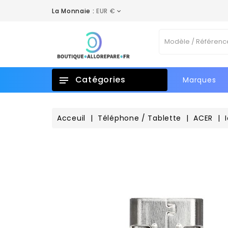
La Monnaie :
EUR €
A
C
C
Vo
add_circle_outline
No
d'e
Catégories
Marques
Acceuil
Téléphone / Tablette
ACER