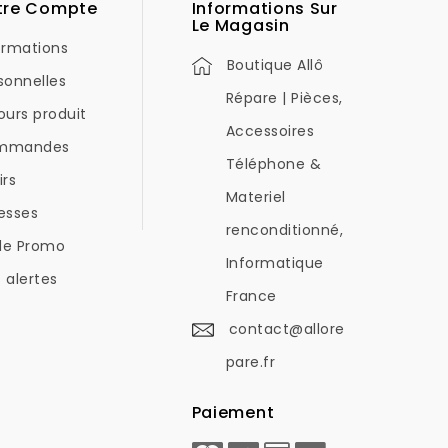
tre Compte
Informations Sur
Le Magasin
ormations
Boutique Allô
sonnelles
Répare | Pièces,
ours produit
Accessoires
mmandes
Téléphone &
irs
Materiel
esses
renconditionné,
de Promo
Informatique
 alertes
France
contact@allore
pare.fr
Paiement