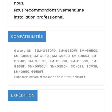
nous.
Nous recommandons vivement une
installation professionnel.
COMPATIBILITÉS
Galaxy S8 (SM-G950FD, SM-G950W, SM-G950S,
SM-G950K, SM-G950L, SM-G9500, SM-G950A, SM-
G950P, SM-G950T, SM-G950U, SM-G950V, SM-
G950F, SM-G950U1, SM-G950N, SC-02J, SCV36,
SM-G950, G950F)
Liste non exhaustive donnée à titre indicatif.
EXPÉDITION