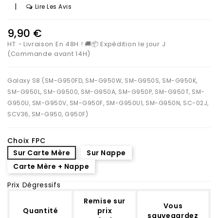
|
Lire Les Avis
9,90 €
HT
Livraison En 48H ! 🚚📦 Expédition le jour J
(Commande avant 14H)
Galaxy S8 (SM-G950FD, SM-G950W, SM-G950S, SM-G950K,
SM-G950L, SM-G9500, SM-G950A, SM-G950P, SM-G950T, SM-
G950U, SM-G950V, SM-G950F, SM-G950U1, SM-G950N, SC-02J,
SCV36, SM-G950, G950F)
Choix FPC
Sur Carte Mère
Sur Nappe
Carte Mère + Nappe
Prix Dégressifs
Remise sur
Vous
Quantité
prix
sauvegardez