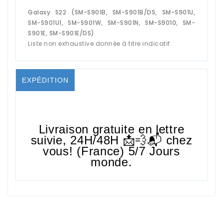
Galaxy S22 (SM-S901B, SM-S901B/DS, SM-S901U,
SM-S901U1, SM-S901W, SM-S901N, SM-S9010, SM-
S901E, SM-S901E/DS)
Liste non exhaustive donnée à titre indicatif.
EXPÉDITION
Livraison gratuite en lettre
suivie,
24H/48H
📩💨📬 chez
vous! (France) 5/7 Jours
monde.