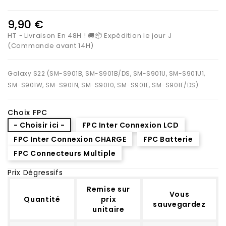
9,90 €
HT
Livraison En 48H ! 🚚📦 Expédition le jour J
(Commande avant 14H)
Galaxy S22 (SM-S901B, SM-S901B/DS, SM-S901U, SM-S901U1,
SM-S901W, SM-S901N, SM-S9010, SM-S901E, SM-S901E/DS)
Choix FPC
- Choisir ici -
FPC Inter Connexion LCD
FPC Inter Connexion CHARGE
FPC Batterie
FPC Connecteurs Multiple
Prix Dégressifs
Remise sur
Vous
Quantité
prix
sauvegardez
unitaire