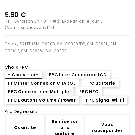
9,90 €
HT
Livraison En 48H ! 🚚📦 Expédition le jour J
(Commande avant 14H)
Galaxy S21 FE (SM-G990B, SM-G990B/DS, SM-G990U, SM-
G990U1, SM-G990W, SM-G990E)
Choix FPC
- Choisir ici -
FPC Inter Connexion LCD
FPC Inter Connexion CHARGE
FPC Batterie
FPC Connecteurs Multiple
FPC NFC
FPC Boutons Volume / Power
FPC Signal Wi-Fi
Prix Dégressifs
Remise sur
Vous
Quantité
prix
sauvegardez
unitaire