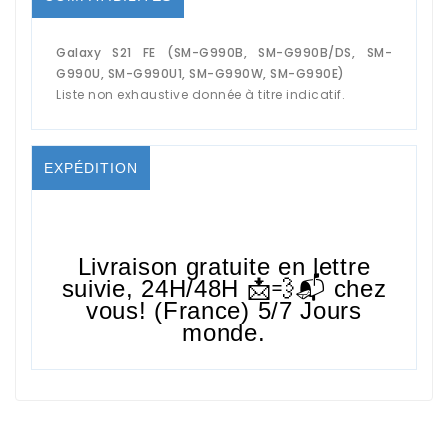
Galaxy S21 FE (SM-G990B, SM-G990B/DS, SM-
G990U, SM-G990U1, SM-G990W, SM-G990E)
Liste non exhaustive donnée à titre indicatif.
EXPÉDITION
Livraison gratuite en lettre
suivie,
24H/48H
📩💨📬 chez
vous! (France) 5/7 Jours
monde.