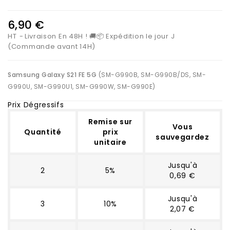
6,90 €
HT
Livraison En 48H ! 🚚📦 Expédition le jour J
(Commande avant 14H)
Samsung Galaxy S21 FE 5G
(SM-G990B, SM-G990B/DS, SM-
G990U, SM-G990U1, SM-G990W, SM-G990E)
Prix Dégressifs
Remise sur
Vous
Quantité
prix
sauvegardez
unitaire
Jusqu'à
2
5%
0,69 €
Jusqu'à
3
10%
2,07 €