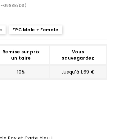
M-G988B/DS)
e
FPC Male + Female
Remise sur prix
Vous
unitaire
sauvegardez
10%
Jusqu'à 1,69 €
ple Pay et Carte bleu !