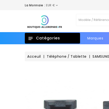
La Monnaie :
EUR €
A
C
C
Vo
add_circle_outline
No
d'e
Catégories
Marques
Acceuil
Téléphone / Tablette
SAMSUN