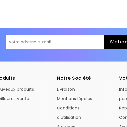
oduits
Notre Société
Vo
uveaux produits
Livraison
Inf
illeures ventes
Mentions légales
per
Conditions
Ret
d'utilisation
Co
A propos
Avo