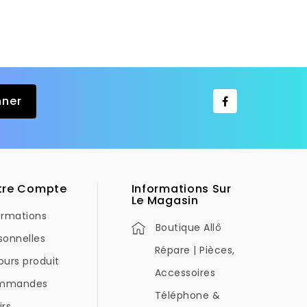
tre Compte
Informations Sur
Le Magasin
ormations
Boutique Allô
sonnelles
Répare | Pièces,
ours produit
Accessoires
mmandes
Téléphone &
irs