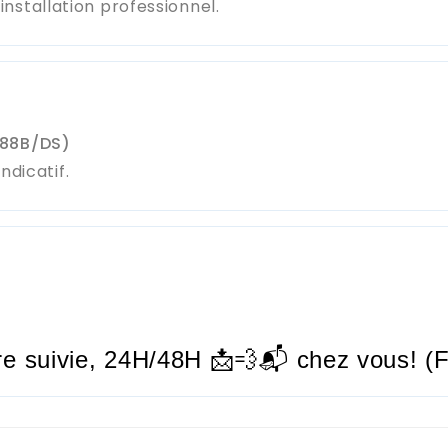
stallation professionnel.
988B/DS)
ndicatif.
re suivie,
24H/48H
📩💨📬 chez vous! (F