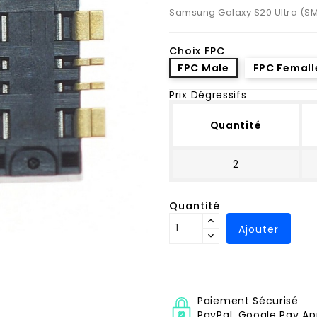
Samsung Galaxy S20 Ultra (S
Choix FPC
FPC Male
FPC Femall
Prix Dégressifs
Quantité
2
Quantité
Ajouter
Paiement Sécurisé
PayPal, Google Pay Ap