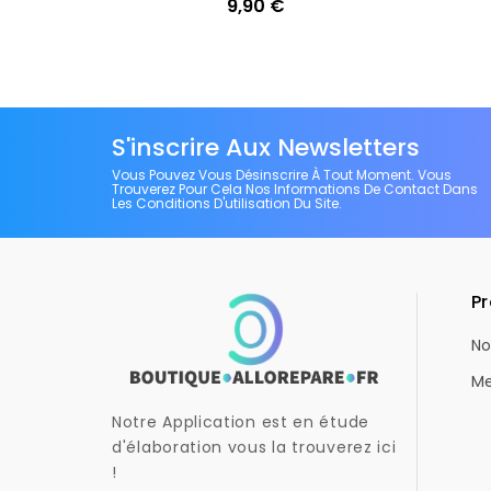
Ajouter
9,90 €
Prix
S'inscrire Aux Newsletters
Vous Pouvez Vous Désinscrire À Tout Moment. Vous
Trouverez Pour Cela Nos Informations De Contact Dans
Les Conditions D'utilisation Du Site.
Pr
No
Me
Notre Application est en étude
d'élaboration vous la trouverez ici
!