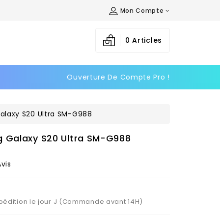
Mon Compte
×
×
×
0
Articles
Ouverture De Compte Pro !
n
s
alaxy S20 Ultra SM-G988
g Galaxy S20 Ultra SM-G988
Avis
Expédition le jour J (Commande avant 14H)