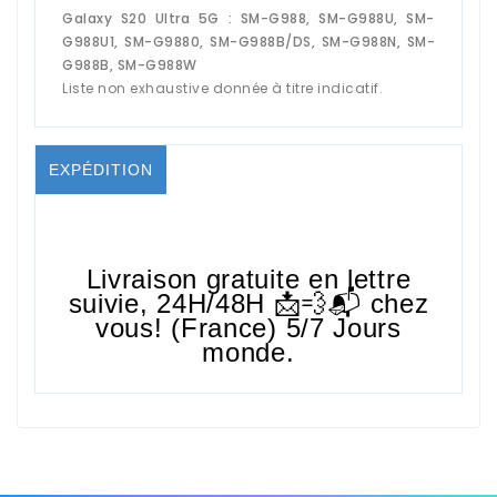
Galaxy S20 Ultra 5G : SM-G988, SM-G988U, SM-
G988U1, SM-G9880, SM-G988B/DS, SM-G988N, SM-
G988B, SM-G988W
Liste non exhaustive donnée à titre indicatif.
EXPÉDITION
Livraison gratuite en lettre
suivie,
24H/48H
📩💨📬 chez
vous! (France) 5/7 Jours
monde.