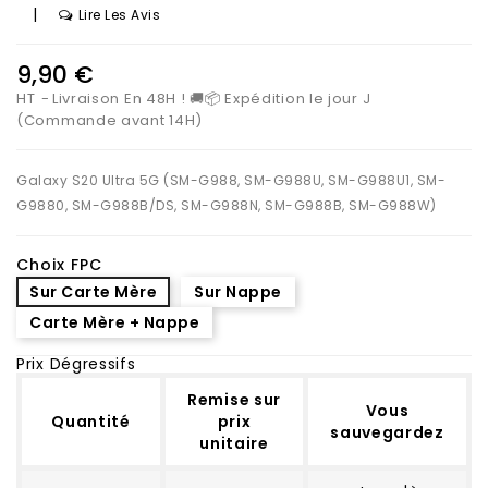
|
Lire Les Avis
9,90 €
HT
Livraison En 48H ! 🚚📦 Expédition le jour J
(Commande avant 14H)
Galaxy S20 Ultra 5G (SM-G988, SM-G988U, SM-G988U1, SM-
G9880, SM-G988B/DS, SM-G988N, SM-G988B, SM-G988W)
Choix FPC
Sur Carte Mère
Sur Nappe
Carte Mère + Nappe
Prix Dégressifs
Remise sur
Vous
Quantité
prix
sauvegardez
unitaire