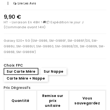
|
Lire Les Avis
9,90 €
HT
Livraison En 48H ! 🚚📦 Expédition le jour J
(Commande avant 14H)
Galaxy S20+ 5G (SM-G986, SM-G986F, SM-G986F/DS, SM-
G986U, SM-G986U1, SM-G9860, SM-G986B/DS, SM-G986N, SM-
G986B, SM-G986W)
Choix FPC
Sur Carte Mère
Sur Nappe
Carte Mère + Nappe
Prix Dégressifs
Remise sur
Vous
Quantité
prix
sauvegardez
unitaire