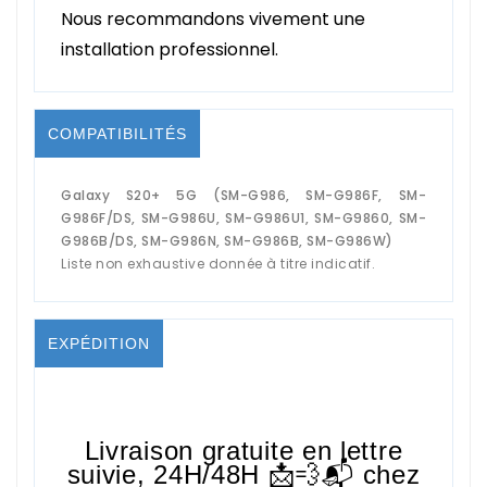
Nous recommandons vivement une
installation professionnel.
COMPATIBILITÉS
Galaxy S20+ 5G (SM-G986, SM-G986F, SM-
G986F/DS, SM-G986U, SM-G986U1, SM-G9860, SM-
G986B/DS, SM-G986N, SM-G986B, SM-G986W)
Liste non exhaustive donnée à titre indicatif.
EXPÉDITION
Livraison gratuite en lettre
suivie,
24H/48H
📩💨📬 chez