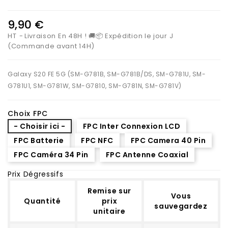
9,90 €
HT
Livraison En 48H ! 🚚📦 Expédition le jour J
(Commande avant 14H)
Galaxy S20 FE 5G (SM-G781B, SM-G781B/DS, SM-G781U, SM-
G781U1, SM-G781W, SM-G7810, SM-G781N, SM-G781V)
Choix FPC
- Choisir ici -
FPC Inter Connexion LCD
FPC Batterie
FPC NFC
FPC Camera 40 Pin
FPC Caméra 34 Pin
FPC Antenne Coaxial
Prix Dégressifs
Remise sur
Vous
Quantité
prix
sauvegardez
unitaire