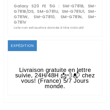
Galaxy S20 FE 5G :
SM-G781B, SM-
G781B/DS, SM-G781U, SM-G781U1, SM-
G781W, SM-G7810, SM-G781N, SM-
G781V
Liste non exhaustive donnée à titre indicatif.
EXPÉDITION
Livraison gratuite en lettre
suivie,
24H/48H
📩💨📬 chez
vous! (France) 5/7 Jours
monde.