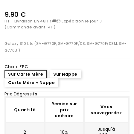
9,90 €
HT
Livraison En 48H ! 🚚📦 Expédition le jour J
(Commande avant 14H)
Galaxy S10 Lite (SM-G770F, SM-G770F/DS, SM-G770F/DSM, SM-
G770U1)
Choix FPC
Sur Carte Mère
Sur Nappe
Carte Mère + Nappe
Prix Dégressifs
Remise sur
Vous
Quantité
prix
sauvegardez
unitaire
Jusqu'à
2
10%