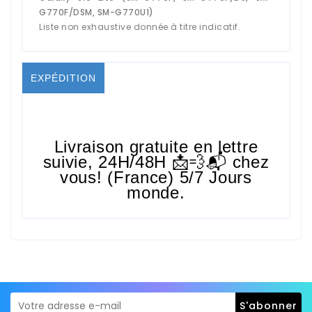
G770F/DSM, SM-G770U1)
Liste non exhaustive donnée à titre indicatif.
EXPÉDITION
Livraison gratuite en lettre
suivie,
24H/48H
📩💨📬 chez
vous! (France) 5/7 Jours
monde.