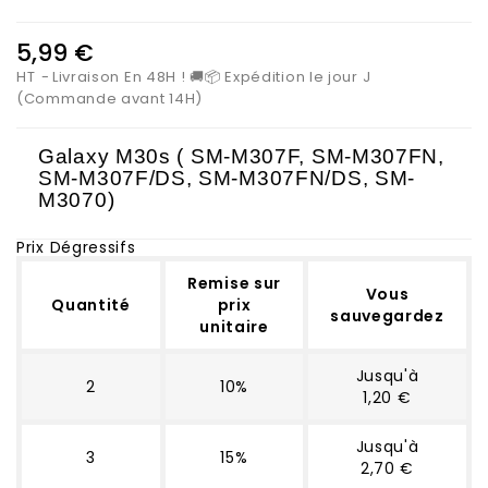
5,99 €
HT
Livraison En 48H ! 🚚📦 Expédition le jour J
(Commande avant 14H)
Galaxy M30s (
SM-M307F, SM-M307FN,
SM-M307F/DS, SM-M307FN/DS, SM-
M3070
)
Prix Dégressifs
Remise sur
Vous
Quantité
prix
sauvegardez
unitaire
Jusqu'à
2
10%
1,20 €
Jusqu'à
3
15%
2,70 €