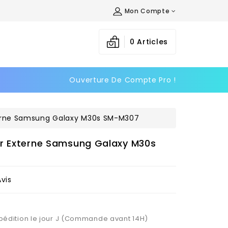
Mon Compte
×
×
×
0
Articles
Ouverture De Compte Pro !
n
s
terne Samsung Galaxy M30s SM-M307
ur Externe Samsung Galaxy M30s
Avis
Expédition le jour J (Commande avant 14H)