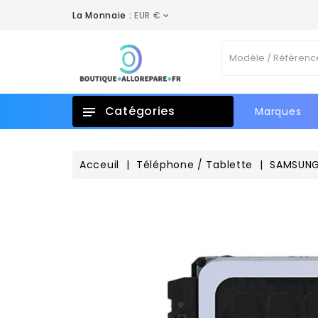
La Monnaie :
EUR €
A
C
C
Vo
add_circle_outline
No
d'e
Catégories
Marques
Acceuil
Téléphone / Tablette
SAMSUN