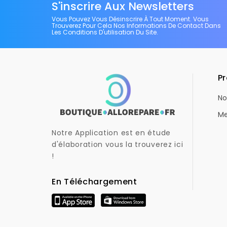
S'inscrire Aux Newsletters
Vous Pouvez Vous Désinscrire À Tout Moment. Vous
Trouverez Pour Cela Nos Informations De Contact Dans
Les Conditions D'utilisation Du Site.
Pr
No
Me
Notre Application est en étude
d'élaboration vous la trouverez ici
!
En Téléchargement