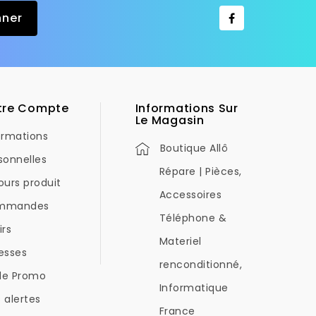
tre Compte
Informations Sur
Le Magasin
ormations
Boutique Allô
sonnelles
Répare | Pièces,
ours produit
Accessoires
mmandes
Téléphone &
irs
Materiel
esses
renconditionné,
de Promo
Informatique
 alertes
France