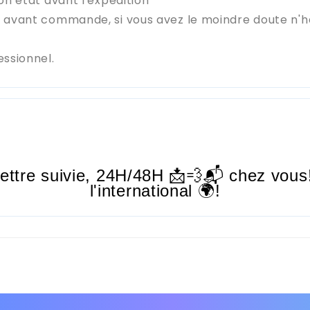
on état avant l'expédition
e avant commande, si vous avez le moindre doute n'
essionnel.
lettre suivie,
24H/48H
📩💨📬 chez vous!
l'international 🌍!