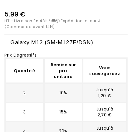
5,99 €
HT
Livraison En 48H ! 🚚📦 Expédition le jour J
(Commande avant 14H)
Galaxy M12 (
SM-M127F/DSN
)
Prix Dégressifs
Remise sur
Vous
Quantité
prix
sauvegardez
unitaire
Jusqu'à
2
10%
1,20 €
Jusqu'à
3
15%
2,70 €
Jusqu'à
4
20%