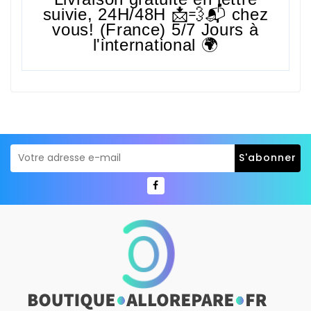
suivie,
24H/48H
📩💨📬 chez
vous! (France) 5/7 Jours à
l'international 🌍