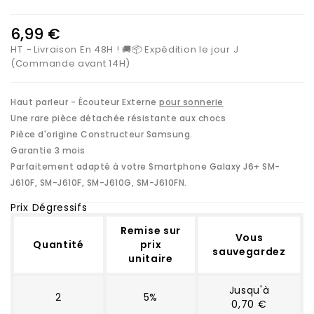
6,99 €
HT
Livraison En 48H ! 🚚📦 Expédition le jour J
(Commande avant 14H)
Haut parleur - Écouteur Externe
pour sonnerie
Une rare pièce détachée résistante aux chocs
Pièce d'origine Constructeur Samsung.
Garantie 3 mois
Parfaitement adapté à votre Smartphone Galaxy J6+
SM-
J610F, SM-J610F, SM-J610G, SM-J610FN.
Prix Dégressifs
Remise sur
Vous
Quantité
prix
sauvegardez
unitaire
Jusqu'à
2
5%
0,70 €