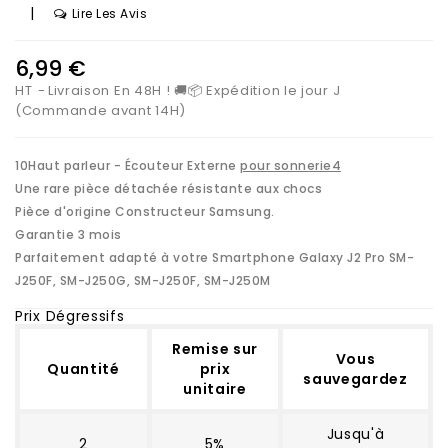
|
Lire Les Avis
6,99 €
HT
Livraison En 48H ! 🚚📦 Expédition le jour J
(Commande avant 14H)
10Haut parleur - Écouteur Externe
pour sonnerie4
Une rare pièce détachée résistante aux chocs
Pièce d'origine Constructeur Samsung.
Garantie 3 mois
Parfaitement adapté à votre Smartphone Galaxy J2 Pro
SM-
J250F, SM-J250G, SM-J250F, SM-J250M
Prix Dégressifs
Remise sur
Vous
Quantité
prix
sauvegardez
unitaire
Jusqu'à
2
5%