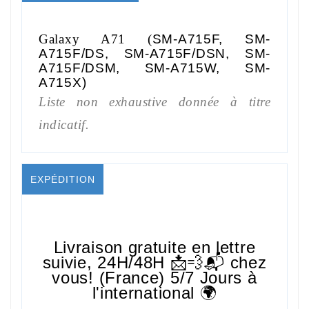
Galaxy A71
(
SM-A715F, SM-
A715F/DS, SM-A715F/DSN, SM-
A715F/DSM, SM-A715W, SM-
A715X
)
Liste non exhaustive donnée à titre
indicatif.
EXPÉDITION
Livraison gratuite en lettre
suivie,
24H/48H
📩💨📬 chez
vous! (France) 5/7 Jours à
l'international 🌍