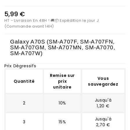
5,99 €
HT
Livraison En 48H ! 🚚📦 Expédition le jour J
(Commande avant 14H)
Galaxy A70S (
SM-A707F, SM-A707FN,
SM-A707GM, SM-A707MN, SM-A7070,
SM-A707W)
Prix Dégressifs
Remise sur
Vous
Quantité
prix
sauvegardez
unitaire
Jusqu'à
2
10%
1,20 €
Jusqu'à
3
15%
2,70 €