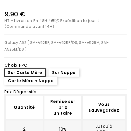
9,90 €
HT
Livraison En 48H ! 🚚📦 Expédition le jour J
(Commande avant 14H)
Galaxy A52 ( SM-A525F, SM-A525F/DS, SM-A525M, SM-
A525M/DS )
Choix FPC
Sur Carte Mère
Sur Nappe
Carte Mère + Nappe
Prix Dégressifs
Remise sur
Vous
Quantité
prix
sauvegardez
unitaire
Jusqu'à
2
10%