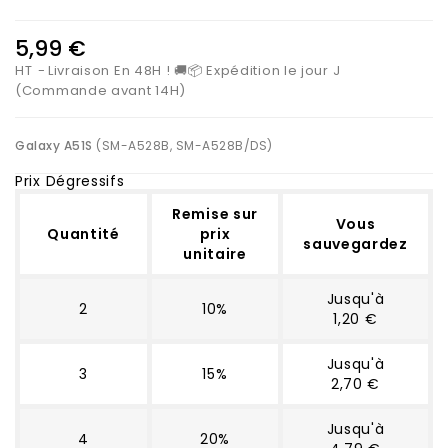
5,99 €
HT
Livraison En 48H ! 🚚📦 Expédition le jour J
(Commande avant 14H)
Galaxy A51S
(SM-A528B, SM-A528B/DS)
Prix Dégressifs
Remise sur
Vous
Quantité
prix
sauvegardez
unitaire
Jusqu'à
2
10%
1,20 €
Jusqu'à
3
15%
2,70 €
Jusqu'à
4
20%