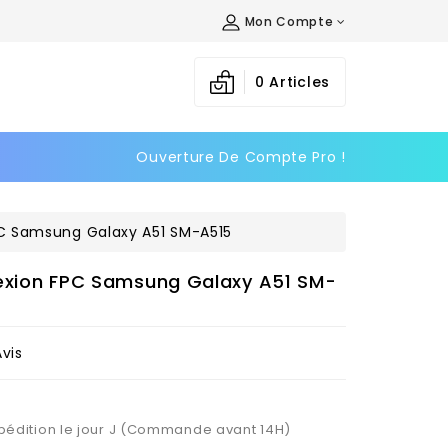
Mon Compte
×
×
×
0
Articles
Ouverture De Compte Pro !
n
s
PC Samsung Galaxy A51 SM-A515
nexion FPC Samsung Galaxy A51 SM-
Avis
Expédition le jour J (Commande avant 14H)