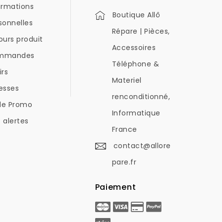
ormations
Boutique Allô
sonnelles
Répare | Pièces,
ours produit
Accessoires
mmandes
Téléphone &
irs
Materiel
esses
renconditionné,
de Promo
Informatique
 alertes
France
contact@allore
pare.fr
Paiement