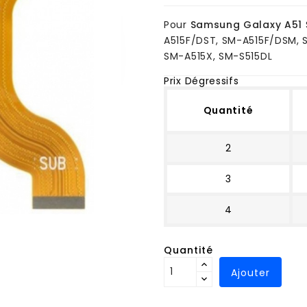
Pour
Samsung Galaxy A51
A515F/DST, SM-A515F/DSM, 
SM-A515X, SM-S515DL
Prix Dégressifs
Quantité
2
3
4
Quantité
Ajouter