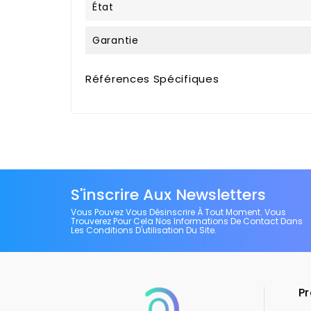
État
Garantie
Références Spécifiques
S'inscrire Aux Newsletters
Vous Pouvez Vous Désinscrire À Tout Moment. Vous
Trouverez Pour Cela Nos Informations De Contact Dans
Les Conditions D'utilisation Du Site.
Pr