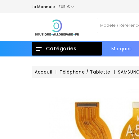
La Monnaie :
EUR €
A
C
C
Vo
add_circle_outline
No
d'e
Catégories
Marques
Acceuil
Téléphone / Tablette
SAMSUN