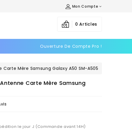
Mon Compte
×
×
×
0
Articles
Ouverture De Compte Pro !
n
s
e Carte Mère Samsung Galaxy A50 SM-A505
 Antenne Carte Mère Samsung
Avis
Expédition le jour J (Commande avant 14H)