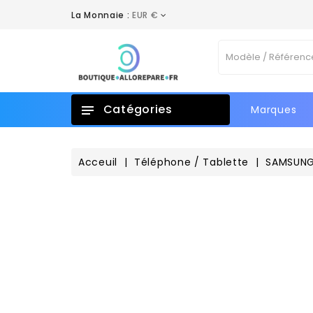
La Monnaie :
EUR €
A
C
C
Vo
add_circle_outline
No
d'e
Catégories
Marques
Acceuil
Téléphone / Tablette
SAMSUN