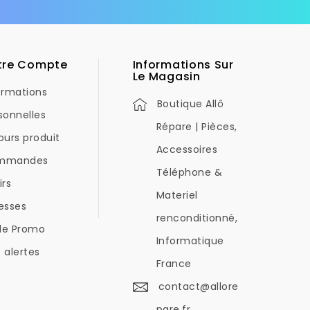
tre Compte
Informations Sur
Le Magasin
ormations
Boutique Allô
sonnelles
Répare | Pièces,
ours produit
Accessoires
mmandes
Téléphone &
irs
Materiel
esses
renconditionné,
de Promo
Informatique
 alertes
France
contact@allore
pare.fr