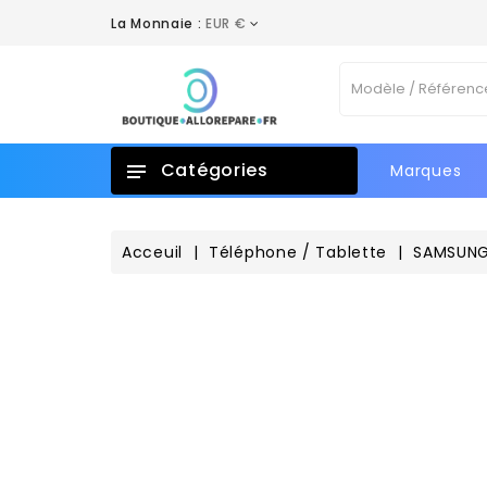
La Monnaie :
EUR €
A
C
C
Vo
add_circle_outline
No
d'e
Catégories
Marques
Acceuil
Téléphone / Tablette
SAMSUN