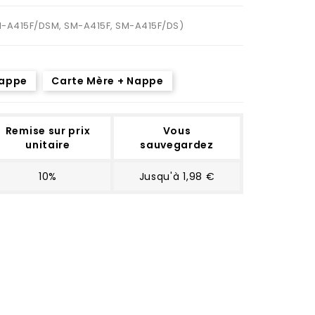
M-A415F/DSM, SM-A415F, SM-A415F/DS)
Nappe
Carte Mère + Nappe
Remise sur prix
Vous
unitaire
sauvegardez
10%
Jusqu'à 1,98 €