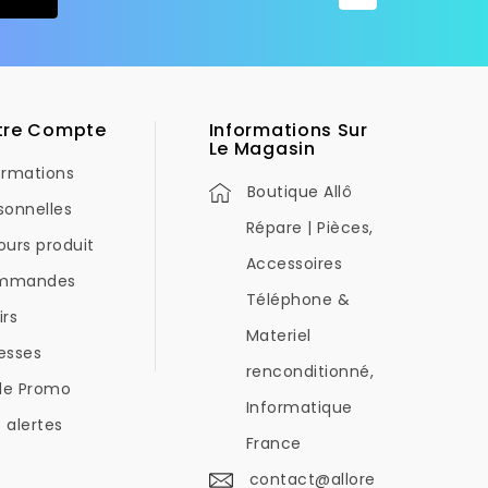
tre Compte
Informations Sur
Le Magasin
ormations
Boutique Allô
sonnelles
Répare | Pièces,
ours produit
Accessoires
mmandes
Téléphone &
irs
Materiel
esses
renconditionné,
de Promo
Informatique
 alertes
France
contact@allore