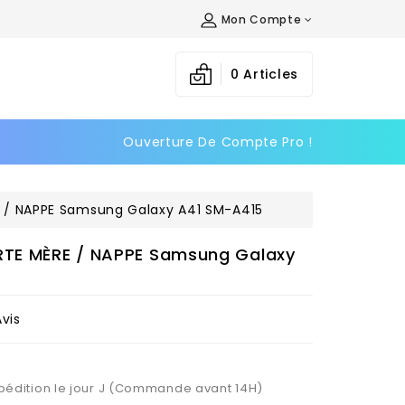
Mon Compte
×
×
×
0
Articles
Ouverture De Compte Pro !
n
s
/ NAPPE Samsung Galaxy A41 SM-A415
TE MÈRE / NAPPE Samsung Galaxy
Avis
Expédition le jour J (Commande avant 14H)