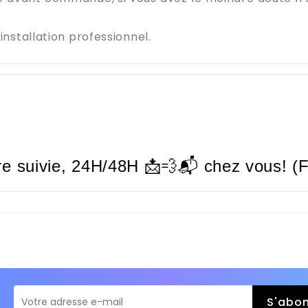
stallation professionnel.
re suivie,
24H/48H
📩💨📬 chez vous! (F