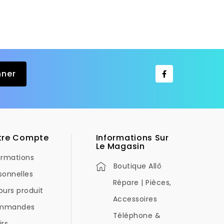
tre Compte
Informations Sur
Le Magasin
ormations
Boutique Allô
sonnelles
Répare | Pièces,
ours produit
Accessoires
mmandes
Téléphone &
irs