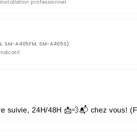
stallation professionnel.
N, SM-A405FM, SM-A405S)
ndicatif.
re suivie,
24H/48H
📩💨📬 chez vous! (F