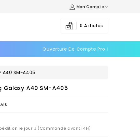
Mon Compte
×
×
×
0
Articles
Ouverture De Compte Pro !
n
s
xy A40 SM-A405
g Galaxy A40 SM-A405
Avis
Expédition le jour J (Commande avant 14H)