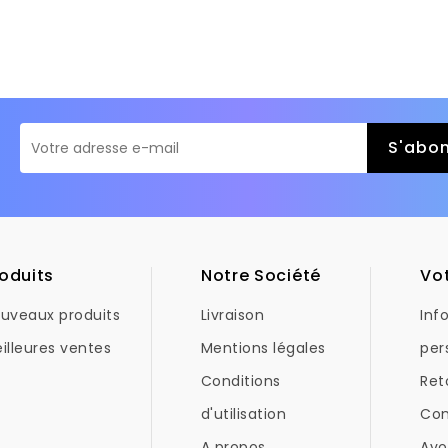
oduits
Notre Société
Vo
uveaux produits
Livraison
Inf
illeures ventes
Mentions légales
per
Conditions
Ret
d'utilisation
Co
A propos
Avo