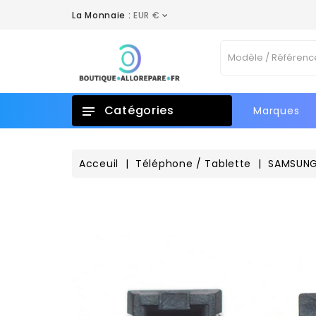
La Monnaie :
EUR €
A
C
C
Vo
add_circle_outline
No
d'e
Catégories
Marques
Acceuil
Téléphone / Tablette
SAMSUN