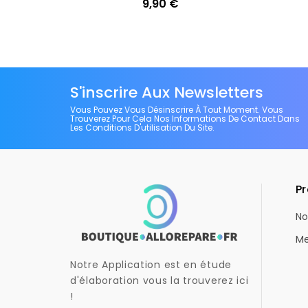
Ajouter
9,90 €
Prix
S'inscrire Aux Newsletters
Vous Pouvez Vous Désinscrire À Tout Moment. Vous
Trouverez Pour Cela Nos Informations De Contact Dans
Les Conditions D'utilisation Du Site.
Pr
No
Me
Notre Application est en étude
d'élaboration vous la trouverez ici
!