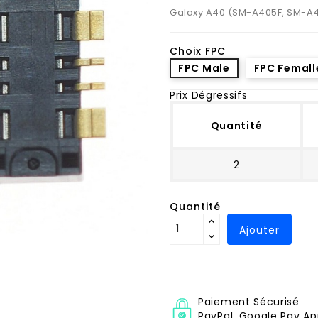
Galaxy A40 (SM-A405F, SM-A
Choix FPC
FPC Male
FPC Femall
Prix Dégressifs
Quantité
2
Quantité
Ajouter
Paiement Sécurisé
PayPal, Google Pay Ap