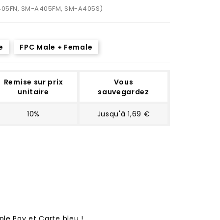
405FN, SM-A405FM, SM-A405S)
e
FPC Male + Female
Remise sur prix
Vous
unitaire
sauvegardez
10%
Jusqu'à 1,69 €
ple Pay et Carte bleu !