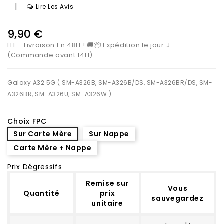
|
Lire Les Avis
9,90 €
HT
Livraison En 48H ! 🚚📦 Expédition le jour J
(Commande avant 14H)
Galaxy A32 5G ( SM-A326B, SM-A326B/DS, SM-A326BR/DS, SM-
A326BR, SM-A326U, SM-A326W )
Choix FPC
Sur Carte Mère
Sur Nappe
Carte Mère + Nappe
Prix Dégressifs
Remise sur
Vous
Quantité
prix
sauvegardez
unitaire