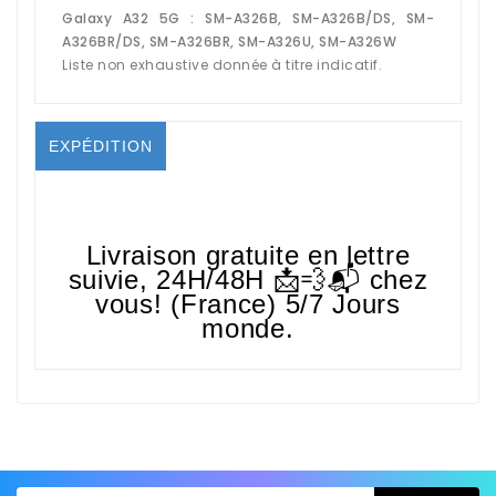
Galaxy A32 5G : SM-A326B, SM-A326B/DS, SM-
A326BR/DS, SM-A326BR, SM-A326U, SM-A326W
Liste non exhaustive donnée à titre indicatif.
EXPÉDITION
Livraison gratuite en lettre
suivie,
24H/48H
📩💨📬 chez
vous! (France) 5/7 Jours
monde.