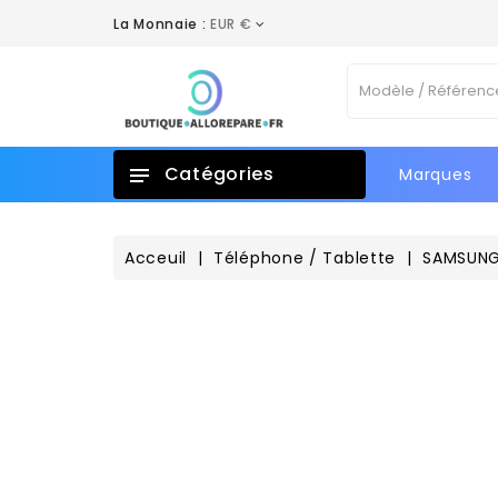
La Monnaie :
EUR €
A
C
C
Vo
add_circle_outline
No
d'e
Catégories
Marques
Acceuil
Téléphone / Tablette
SAMSUN