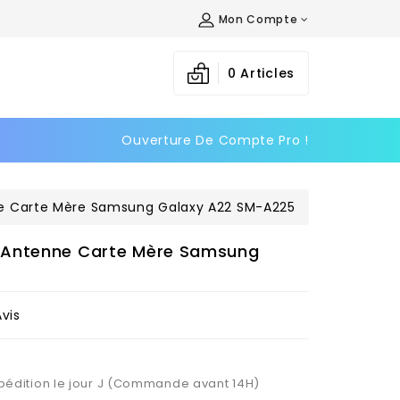
Mon Compte
×
×
×
0
Articles
Ouverture De Compte Pro !
n
s
e Carte Mère Samsung Galaxy A22 SM-A225
 Antenne Carte Mère Samsung
Avis
Expédition le jour J (Commande avant 14H)