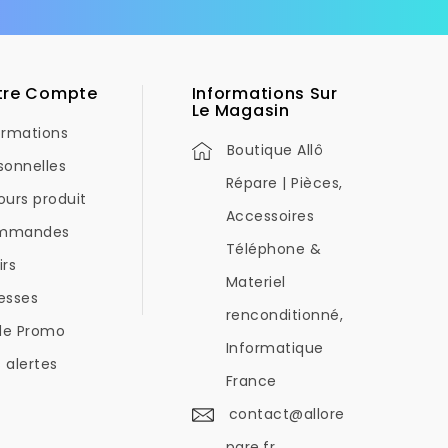
tre Compte
Informations Sur
Le Magasin
ormations
Boutique Allô
sonnelles
Répare | Pièces,
ours produit
Accessoires
mmandes
Téléphone &
irs
Materiel
esses
renconditionné,
de Promo
Informatique
 alertes
France
contact@allore
pare.fr