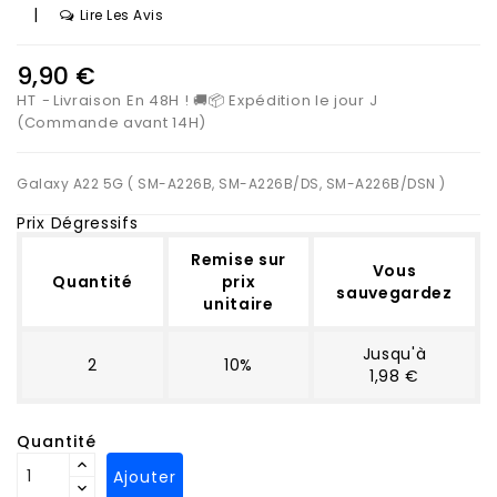
|
Lire Les Avis
9,90 €
HT
Livraison En 48H ! 🚚📦 Expédition le jour J
(Commande avant 14H)
Galaxy A22 5G ( SM-A226B, SM-A226B/DS, SM-A226B/DSN )
Prix Dégressifs
Remise sur
Vous
Quantité
prix
sauvegardez
unitaire
Jusqu'à
2
10%
1,98 €
Quantité
Ajouter