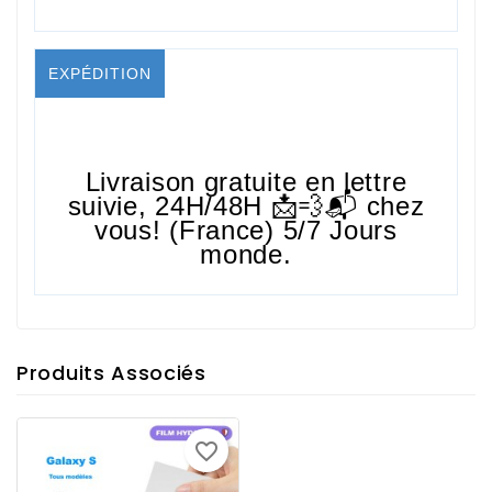
EXPÉDITION
Livraison gratuite en lettre
suivie,
24H/48H
📩💨📬 chez
vous! (France) 5/7 Jours
monde.
Produits Associés
favorite_border