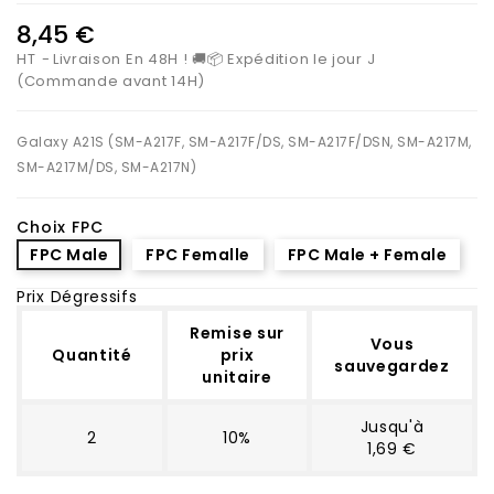
8,45 €
HT
Livraison En 48H ! 🚚📦 Expédition le jour J
(Commande avant 14H)
Galaxy A21S (SM-A217F, SM-A217F/DS, SM-A217F/DSN, SM-A217M,
SM-A217M/DS, SM-A217N)
Choix FPC
FPC Male
FPC Femalle
FPC Male + Female
Prix Dégressifs
Remise sur
Vous
Quantité
prix
sauvegardez
unitaire
Jusqu'à
2
10%
1,69 €