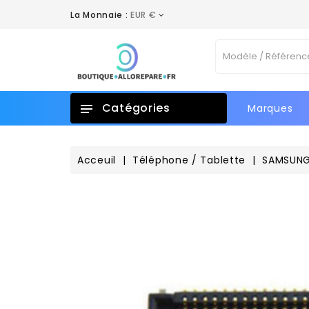
La Monnaie :
EUR €
A
C
C
Vo
add_circle_outline
No
d'e
Catégories
Marques
Acceuil
Téléphone / Tablette
SAMSUN