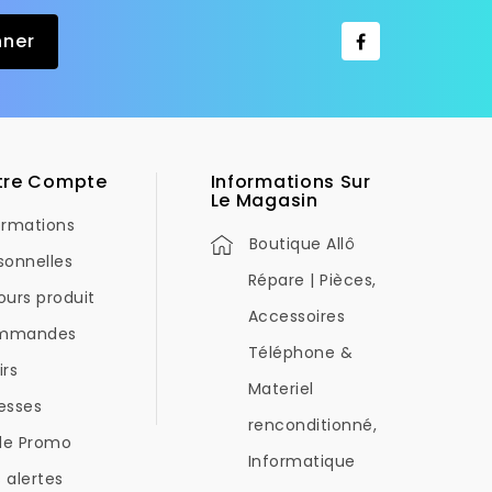
tre Compte
Informations Sur
Le Magasin
ormations
Boutique Allô
sonnelles
Répare | Pièces,
ours produit
Accessoires
mmandes
Téléphone &
irs
Materiel
esses
renconditionné,
de Promo
Informatique
 alertes