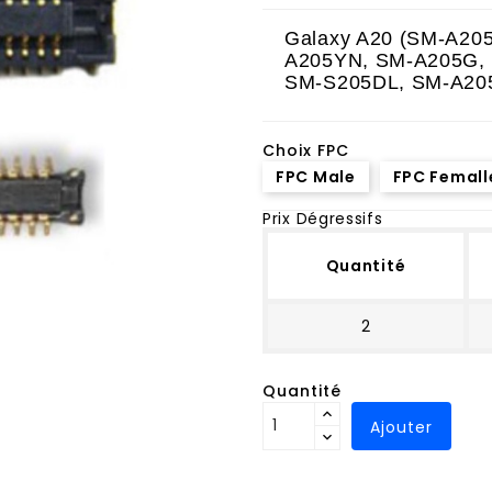
Galaxy A20 (SM-A20
A205YN, SM-A205G,
SM-S205DL, SM-A20
Choix FPC
FPC Male
FPC Femall
Prix Dégressifs
Quantité
2
Quantité
Ajouter