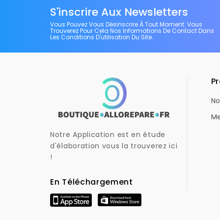
S'inscrire Aux Newsletters
Vous Pouvez Vous Désinscrire À Tout Moment. Vous
Trouverez Pour Cela Nos Informations De Contact Dans
Les Conditions D'utilisation Du Site.
Pr
No
Me
Notre Application est en étude
d'élaboration vous la trouverez ici
!
En Téléchargement