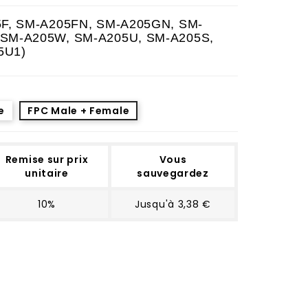
5F, SM-A205FN, SM-A205GN, SM-
 SM-A205W, SM-A205U, SM-A205S,
5U1)
e
FPC Male + Female
Remise sur prix
Vous
unitaire
sauvegardez
10%
Jusqu'à 3,38 €