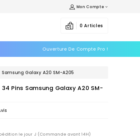
Mon Compte
×
×
×
0
Articles
Ouverture De Compte Pro !
n
s
s Samsung Galaxy A20 SM-A205
 34 Pins Samsung Galaxy A20 SM-
Avis
Expédition le jour J (Commande avant 14H)