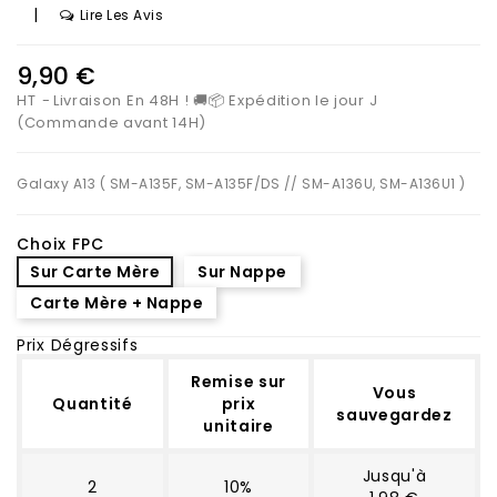
|
Lire Les Avis
9,90 €
HT
Livraison En 48H ! 🚚📦 Expédition le jour J
(Commande avant 14H)
Galaxy A13 ( SM-A135F, SM-A135F/DS // SM-A136U, SM-A136U1 )
Choix FPC
Sur Carte Mère
Sur Nappe
Carte Mère + Nappe
Prix Dégressifs
Remise sur
Vous
Quantité
prix
sauvegardez
unitaire
Jusqu'à
2
10%