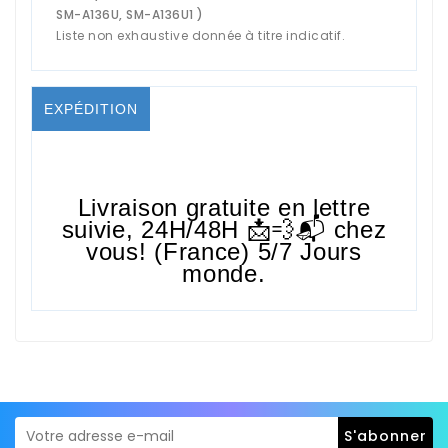
SM-A136U, SM-A136U1 )
Liste non exhaustive donnée à titre indicatif.
EXPÉDITION
Livraison gratuite en lettre
suivie,
24H/48H
📩💨📬 chez
vous! (France) 5/7 Jours
monde.