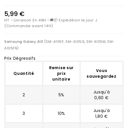
5,99 €
HT
Livraison En 48H ! 🚚📦 Expédition le jour J
(Commande avant 14H)
Samsung Galaxy A10
(SM-A105F, SM-A105G, SM-A105M, SM-
A105FN)
Prix Dégressifs
Remise sur
Vous
Quantité
prix
sauvegardez
unitaire
Jusqu'à
2
5%
0,60 €
Jusqu'à
3
10%
1,80 €