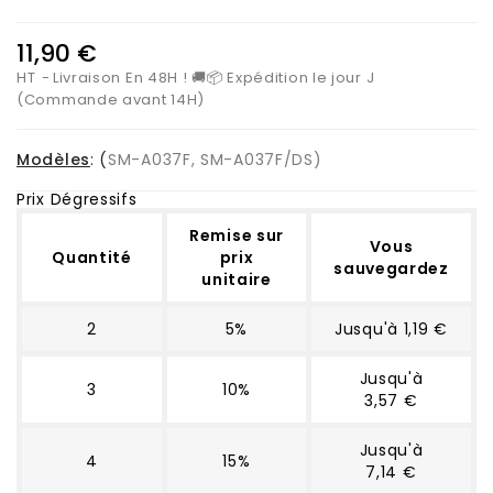
11,90 €
HT
Livraison En 48H ! 🚚📦 Expédition le jour J
(Commande avant 14H)
Modèles
: (
SM-A037F, SM-A037F/DS)
Prix Dégressifs
Remise sur
Vous
Quantité
prix
sauvegardez
unitaire
2
5%
Jusqu'à 1,19 €
Jusqu'à
3
10%
3,57 €
Jusqu'à
4
15%
7,14 €