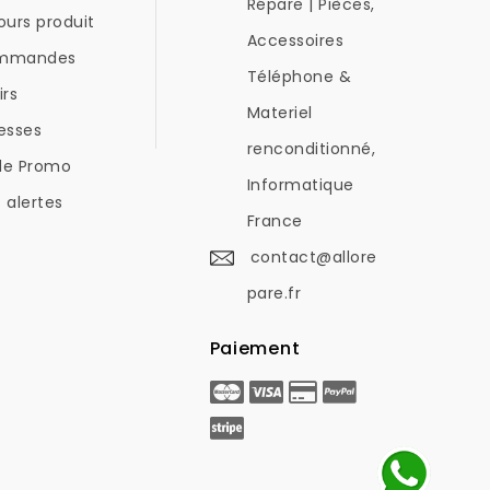
Répare | Pièces,
ours produit
Accessoires
mmandes
Téléphone &
irs
Materiel
esses
renconditionné,
de Promo
Informatique
 alertes
France
contact@allore
pare.fr
Paiement