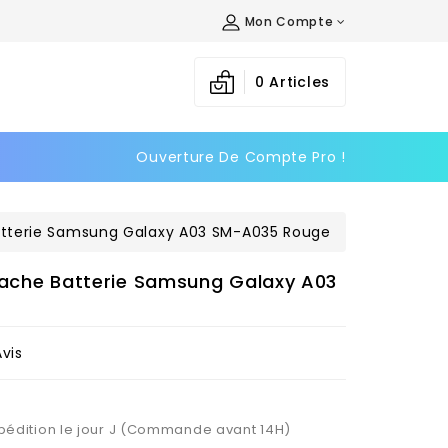
Mon Compte
×
×
×
0
Articles
Ouverture De Compte Pro !
n
s
Batterie Samsung Galaxy A03 SM-A035 Rouge
Cache Batterie Samsung Galaxy A03
Avis
Expédition le jour J (Commande avant 14H)