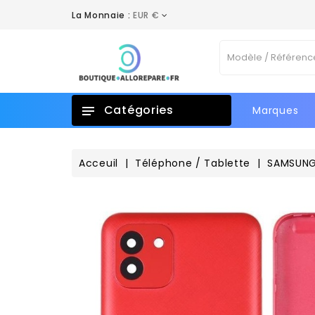
La Monnaie :
EUR €
A
C
C
Vo
add_circle_outline
No
d'e
Catégories
Marques
Acceuil
Téléphone / Tablette
SAMSUN