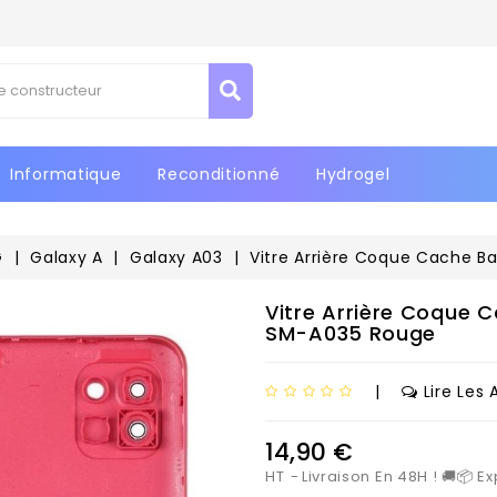
jouter à ma liste d'envies
réer une liste d'envies
onnexion
us devez être connecté pour ajouter des produits à votre liste
Créer une nouvelle liste
m de la liste d'envies
nvies.
Informatique
Reconditionné
Hydrogel
Annuler
Connexio
Annuler
Créer une liste d'envie
G
Galaxy A
Galaxy A03
Vitre Arrière Coque Cache 
Vitre Arrière Coque 
SM-A035 Rouge
|
Lire Les 
14,90 €
HT
Livraison En 48H ! 🚚📦 