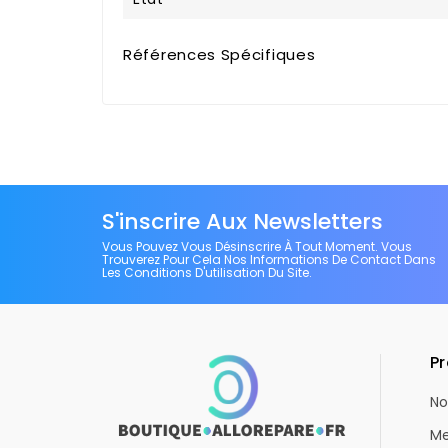
Références Spécifiques
S'inscrire Aux Newsletters
Vous Pouvez Vous Désinscrire À Tout Moment. Vous
Trouverez Pour Cela Nos Informations De Contact Dans
Les Conditions D'utilisation Du Site.
Pr
No
Me