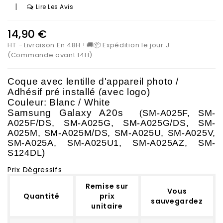
|
Lire Les Avis
14,90 €
HT
Livraison En 48H ! 🚚📦 Expédition le jour J
(Commande avant 14H)
Coque avec lentille d'appareil photo /
Adhésif
pré installé (avec logo)
Couleur: Blanc / White
Samsung Galaxy A20s
(
SM-A025F, SM-
A025F/DS, SM-A025G, SM-A025G/DS, SM-
A025M, SM-A025M/DS, SM-A025U, SM-A025V,
SM-A025A, SM-A025U1, SM-A025AZ, SM-
)
S124DL
Prix Dégressifs
Remise sur
Vous
Quantité
prix
sauvegardez
unitaire