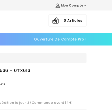
Mon Compte
×
×
×
0
Articles
Ouverture De Compte Pro !
n
s
536 - 0TX613
Avis
Expédition le jour J (Commande avant 14H)