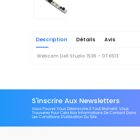
Description
Détails
Avis
Webcam Dell Studio 1536 - 0TX613
S'inscrire Aux Newsletters
Vous Pouvez Vous Désinscrire À Tout Moment. Vous
Trouverez Pour Cela Nos Informations De Contact Dans
Les Conditions D'utilisation Du Site.