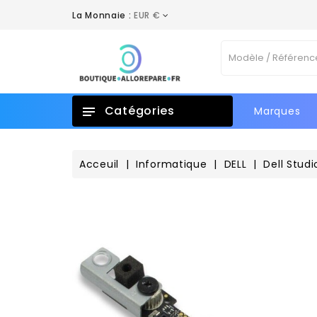
La Monnaie :
EUR €
A
C
C
Vo
add_circle_outline
No
d'e
Catégories
Marques
Acceuil
Informatique
DELL
Dell Studi