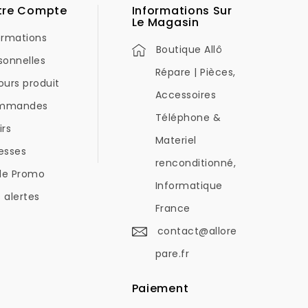
tre Compte
Informations Sur
Le Magasin
ormations
Boutique Allô
sonnelles
Répare | Pièces,
ours produit
Accessoires
mmandes
Téléphone &
irs
Materiel
esses
renconditionné,
de Promo
Informatique
 alertes
France
contact@allore
pare.fr
Paiement