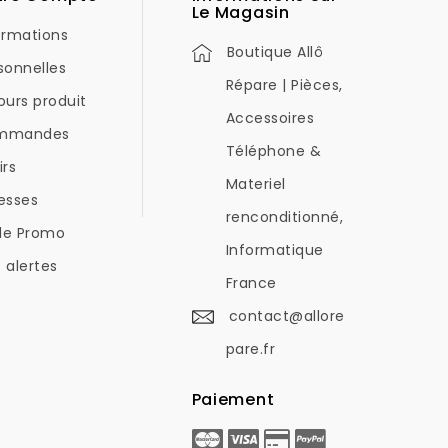
Le Magasin
ormations
Boutique Allô
sonnelles
Répare | Pièces,
ours produit
Accessoires
mmandes
Téléphone &
irs
Materiel
esses
renconditionné,
de Promo
Informatique
 alertes
France
contact@allore
pare.fr
Paiement