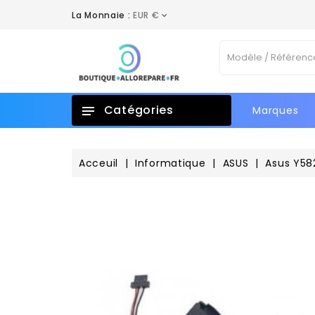
La Monnaie :
EUR €
A
C
C
Vo
add_circle_outline
No
d'e
Catégories
Marques
Acceuil
Informatique
ASUS
Asus Y58