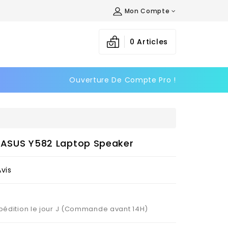
Mon Compte
×
×
×
0
Articles
Ouverture De Compte Pro !
n
s
r ASUS Y582 Laptop Speaker
Avis
Expédition le jour J (Commande avant 14H)