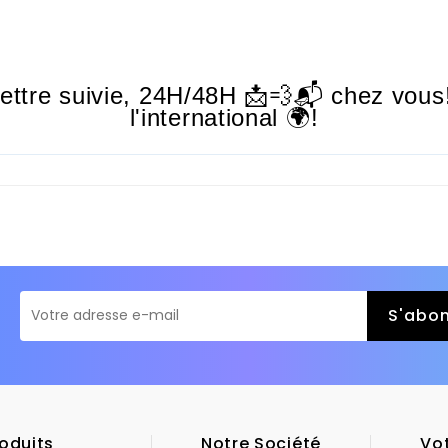
lettre suivie,
24H/48H
📩💨📬 chez vous!
l'international 🌍!
oduits
Notre Société
Vo