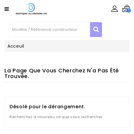
CATÉGORIE
0
Téléphone
/ Tablette
Informatique
Acceuil
Consoles
La Page Que Vous Cherchez N'a Pas Été
Enceinte
Trouvée.
Connecté
Outillages
Matériel
Désolé pour le dérangement.
Reconditionné
Contactez-
Recherchez à nouveau ce que vous recherchez
Nous