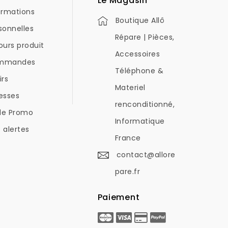
Le Magasin
ormations
Boutique Allô
sonnelles
Répare | Pièces,
ours produit
Accessoires
mmandes
Téléphone &
irs
Materiel
esses
renconditionné,
de Promo
Informatique
 alertes
France
contact@allore
pare.fr
Paiement