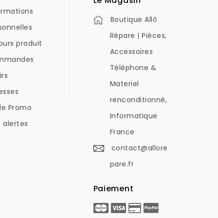
Le Magasin
ormations
Boutique Allô
sonnelles
Répare | Pièces,
ours produit
Accessoires
mmandes
Téléphone &
irs
Materiel
esses
renconditionné,
de Promo
Informatique
 alertes
France
contact@allore
pare.fr
Paiement